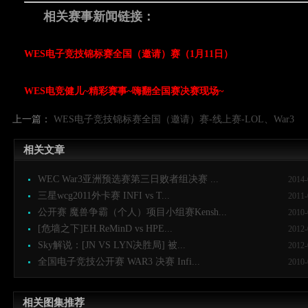
相关赛事新闻链接：
WES电子竞技锦标赛全国（邀请）赛（1月11日）
WES电竞健儿~精彩赛事~嗨翻全国赛决赛现场~
上一篇：
WES电子竞技锦标赛全国（邀请）赛-线上赛-LOL、War3
相关文章
WEC War3亚洲预选赛第三日败者组决赛 ...
2014-
三星wcg2011外卡赛 INFI vs T...
2011-
公开赛 魔兽争霸（个人）项目小组赛Kensh...
2010-
[危墙之下]EH.ReMinD vs HPE...
2012-
Sky解说：[JN VS LYN决胜局] 被...
2012-
全国电子竞技公开赛 WAR3 决赛 Infi...
2010-
相关图集推荐