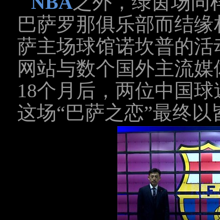
NBA
之外，绿茵场同
巴萨罗那俱乐部而结缘
萨主场球馆诺坎普的活
网站与数个国外主流媒
18个月后，两位中国
这场“巴萨之恋”最终