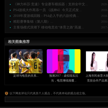
《神力科莎:竞速》专业赛车模拟器：支持全中文...
2020-
PS4游戏大作再添一员 《战神4》今天正式发...
2018-
2018年度游戏回顾：PS4必入手的六款经典...
2018-
精彩赛事集锦（第八期）...
2016-
主客场模式浪潮下 移动电竞在“体育之路”高速...
2017-
相关图集推荐
足球与电竞的关系...
预测2017：虚拟现实沉
上海市民体育大
沦，电竞继续颠覆...
竞技合作产品展
嘉...
以下网友评论只代表其个人观点，不代表本站的观点或立场。