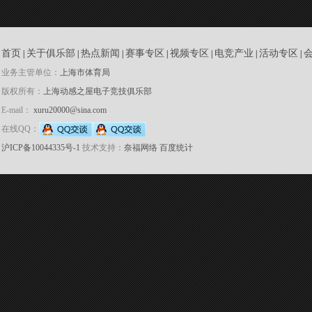
首页
关于俱乐部
热点新闻
赛事专区
视频专区
电竞产业
活动专区
|
|
|
|
|
|
|
业务主管单位：
上海市体育局
版权所有：
上海动感之屋电子竞技俱乐部
E-mail：
xuru20000@sina.com
在线QQ：
沪ICP备10044335号-1
技术支持：
奈福网络
百度统计