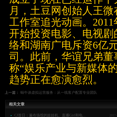
月，土豆网创始人王微在
工作室追光动画。201
开始投资电影、电视剧的
络和湖南广电斥资6亿
司。此前，华谊兄弟董
称“娱乐产业与新媒体
趋势正在愈演愈烈。
上一篇：
蜗牛谈虚拟运营服务：从一线客户配置专业团队
相关文章
CJ首日：遍布场馆的娃娃机、直播Girl和电...
2017-