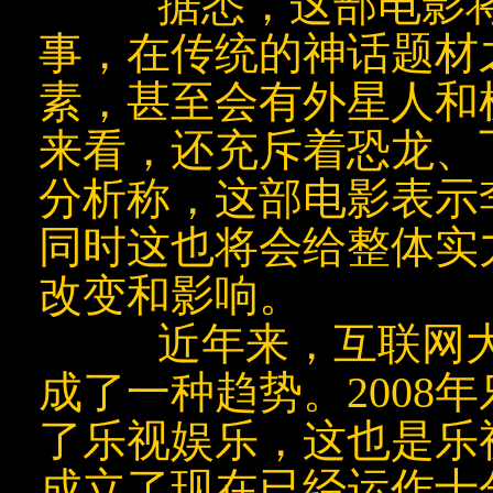
据悉，这部电影将
事，在传统的
神话
题材
素，甚至会有外星人和
来看，还充斥着恐龙、
分析称，这部电影表示
同时这也将会给整体实
改变和影响。
近年来，互联网大
成了一种趋势。2008
了乐视娱乐，这也是乐视
成立了现在已经运作十分