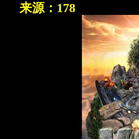
来源：178