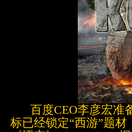
百度CEO李彦宏准
标已经锁定“
西游
”题材