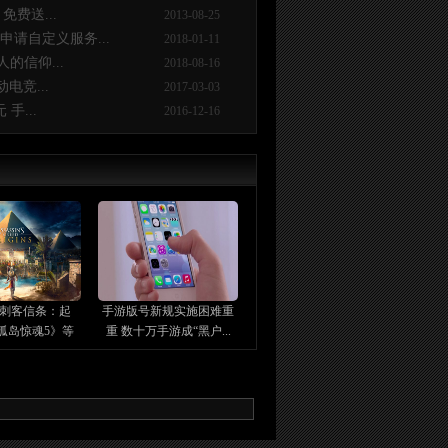
免费送...
2013-08-25
请自定义服务...
2018-01-11
的信仰...
2018-08-16
电竞...
2017-03-03
手...
2016-12-16
刺客信条：起
手游版号新规实施困难重
孤岛惊魂5》等
重 数十万手游成“黑户...
多...