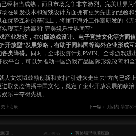
场已经相当成熟，而且市场竞争非常激烈。完美世界为
市场在研发技术和游戏设计方面拥有更为先进的经验和
以在优势互补的基础上，将旗下海外工作室研发的《无
实现互利共赢和“完美娱乐世界同享”。
戏产业发达，在Q版游戏设计、电子竞技文化等方面
的“开放型”发展策略，有助于同韩国等海外企业形成
的各类障碍。
同时，全球投资计划PWIN、全球游戏进出
化开放平台，可以为推动中国游戏产品国际形象改善和
就人文领域鼓励创新和支持“引进来走出去”方向已经
更进取姿态传播中国文化，奠定了企业开放发展的政治
网娱乐中夺得先机。
金 史上之最
下一篇：
[l蓝帖] 暴雪发
覆...
英格瑞玛电脑座舱...
2017-01-22