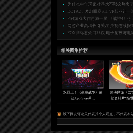
为什么中年玩家对游戏不那么热衷了.
DOTA2：梦幻联赛S11 VP影业让一追
PS4游戏大作再添一员 《战神4》今天
网游产业高增长引关注 央视连续报道C
FOX商标惹众口非议 电子竞技与电影
相关图集推荐
双冠王！《皇室战争》荣
武侠网游《盖
获App Store和...
部资料片“绝世神
以下网友评论只代表其个人观点，不代表本