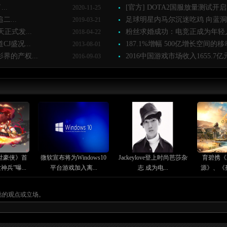
..
[官方] DOTA2国服放量测试开启 
2020-11-25
二...
足球明星内马尔沉迷吃鸡 向蓝洞申
2019-03-21
正式发...
粉丝求婚成功：电竞正成为年轻人
2018-04-22
J盛况...
187.1%增幅 500亿增长空间的移动
2013-08-01
界的产权...
2016中国游戏市场收入1655.7亿元 
2016-09-03
世豪侠》首
微软宣布将为Windows10
Jackeylove登上时尚芭莎杂
育碧携《
兵”曝...
平台游戏加入离...
志 成为电...
源》、《
站的观点或立场。