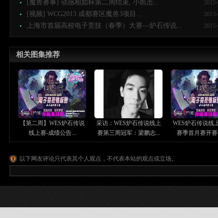
[魔兽赛事] 动感相如杯第二周结束, 小凯击...
2015-
[视频] WCG2013 成都赛区魔兽3项目...
2013-
上海市首届高校电子竞技（春季）大赛—炉石传说...
2015-
相关图集推荐
【第二周】WES炉石传说
采访：WES炉石传说线上
WES炉石传说线
线上赛-成绩公告...
赛第三周冠军：梁鹏志...
赛季首月赛开赛公
以下网友评论只代表其个人观点，不代表本站的观点或立场。