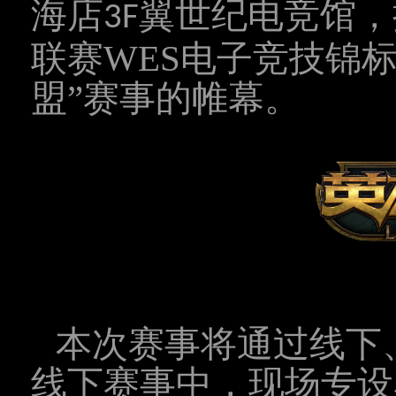
海店
翼世纪电竞馆
，
3F
联赛
WES
电子竞技锦
盟
”赛事的帷幕
。
本次赛事将通过线下
线下赛事中，现场专设