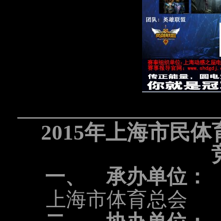
2015
年上海市民体
一、
承办单位：
上海市体育总会