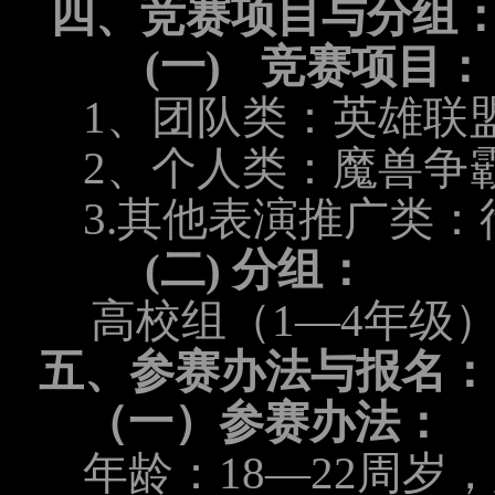
四、竞赛项目与分组
(一)
竞赛项目：
1、团队类：英雄联
2、个人类：魔兽争
3.其他表演推广类：
(二)
分组：
高校组（1—4年级
五、参赛办法与报名：
（一）参赛办法：
年龄：18—22周