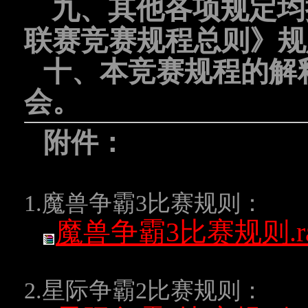
九、其他各项规定均
联赛竞赛规程总则》规
十、本竞赛规程的解
会。
附件：
1.魔兽争霸3比赛规则：
魔兽争霸3比赛规则.ra
2.星际争霸2比赛规则：