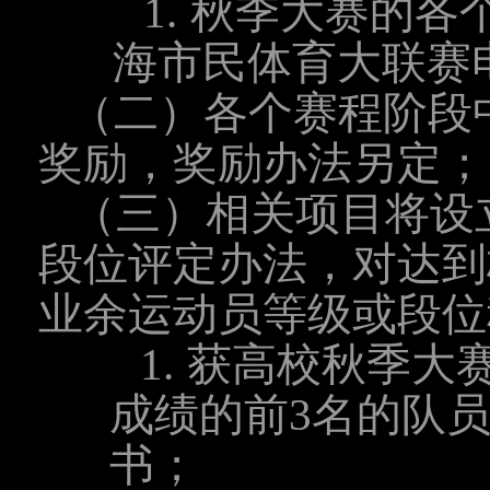
1.
秋季大赛的各个
海市民体育大联赛
（二）各个赛程阶段
奖励，奖励办法另定；
（三）相关项目将设
段位评定办法，对达到
业余运动员等级或段
1.
获高校秋季大
成绩的前3名的队
书；