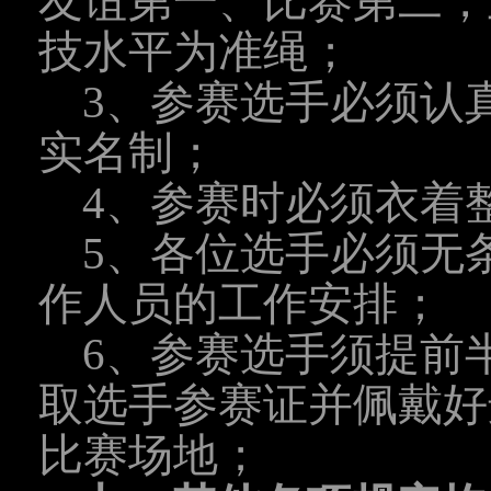
友谊第一、比赛第二，
技水平为准绳；
3、参赛选手必须认
实名制；
4、参赛时必须衣着
5、各位选手必须无
作人员的工作安排；
6、参赛选手须提前
取选手参赛证并佩戴好
比赛场地；