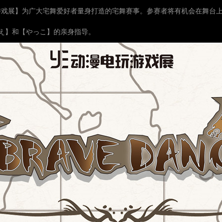
3动漫电玩游戏展】为广大宅舞爱好者量身打造的宅舞赛事。参赛者将有机会在舞
ずえ】和【やっこ】的亲身指导。