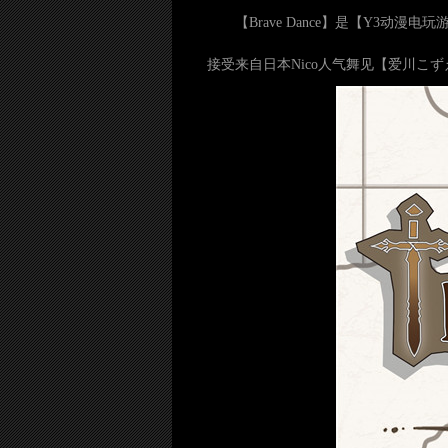
【Brave Dance】是【Y
接受来自日本Nico人气舞见【爱川こ