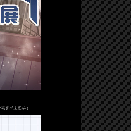
优嘉宾尚未揭秘！