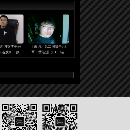
七周周赛季军采
【采访】第二周魔兽3亚
游戏ID：副...
军：黄绍洲（ID：Ag...