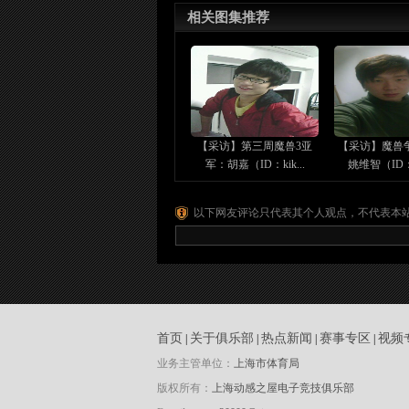
相关图集推荐
【采访】第三周魔兽3亚
【采访】魔兽
军：胡嘉（ID：kik...
姚维智（ID：Z
以下网友评论只代表其个人观点，不代表本
首页
关于俱乐部
热点新闻
赛事专区
视频
|
|
|
|
业务主管单位：
上海市体育局
版权所有：
上海动感之屋电子竞技俱乐部