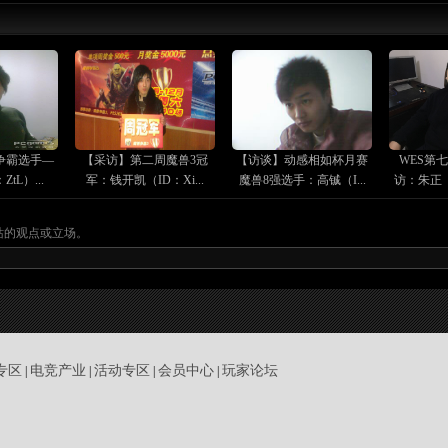
争霸选手—
【采访】第二周魔兽3冠
【访谈】动感相如杯月赛
WES第
tL）...
军：钱开凯（ID：Xi...
魔兽8强选手：高铖（I...
访：朱正（
站的观点或立场。
专区
电竞产业
活动专区
会员中心
玩家论坛
|
|
|
|