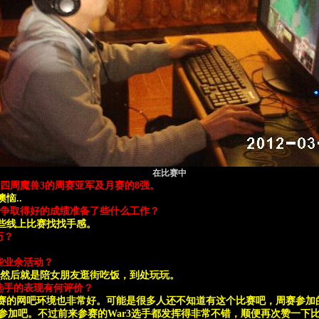
在比赛中
四周魔兽3的周赛亚军及月赛的8强。
恼..
争取得好的成绩准备了些什么工作？
些线上比赛找找手感。
历？
些业余活动？
赛，然后就是陪女朋友逛街吃饭，到处玩玩。
位选手的表现有何评价？
赛的网吧环境也非常好。可能是很多人还不知道有这个比赛吧，周赛参加
参加吧。不过前来参赛的War3选手都发挥得非常不错，顺便再次赞一下