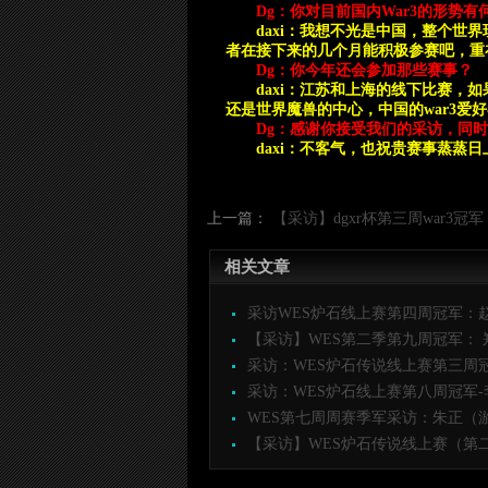
Dg
：你对目前国内War3的形势
daxi
：我想不光是中国，整个世界现
者在接下来的几个月能积极参赛吧，重
Dg
：你今年还会参加那些赛事？
daxi
：江苏和上海的线下比赛，如
还是世界魔兽的中心，中国的war3爱
Dg
：感谢你接受我们的采访，同时
daxi
：不客气，也祝贵赛事蒸蒸日
上一篇：
【采访】dgxr杯第三周war3冠军
相关文章
采访WES炉石线上赛第四周冠军：赵
【采访】WES第二季第九周冠军： 郑伟
采访：WES炉石传说线上赛第三周冠
采访：WES炉石线上赛第八周冠军-李爽
WES第七周周赛季军采访：朱正（游戏
【采访】WES炉石传说线上赛（第二