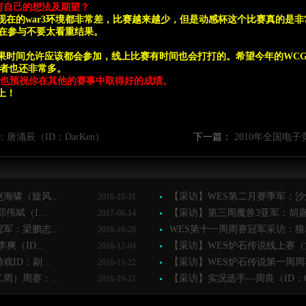
有何自己的想法及期望？
在的war3环境都非常差，比赛越来越少，但是动感杯这个比赛真的是非常
在参与不要太看重结果。
果时间允许应该都会参加，线上比赛有时间也会打打的。希望今年的WCG中
好者也还非常多。
也预祝你在其他的赛事中取得好的成绩。
上！
：唐涌辰（ID：DarKen）
下一篇：
2010年全国电
海啸（旋风...
【采访】WES第二月赛季军：沙煜
2016-10-31
斌（I...
【采访】第三周魔兽3亚军：胡嘉（ID
2017-06-14
军：梁鹏志...
WES第十一周周赛冠军采访：狼叔
2016-10-28
（ID...
【采访】WES炉石传说线上赛（第
2016-12-04
ID：副...
【采访】WES炉石传说第一周周赛
2016-11-22
周）周赛：...
【采访】实况选手—周良（ID：CA
2016-10-21