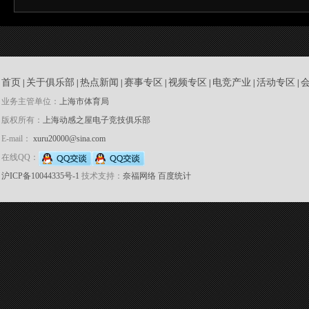
首页
关于俱乐部
热点新闻
赛事专区
视频专区
电竞产业
活动专区
|
|
|
|
|
|
|
业务主管单位：
上海市体育局
版权所有：
上海动感之屋电子竞技俱乐部
E-mail：
xuru20000@sina.com
在线QQ：
沪ICP备10044335号-1
技术支持：
奈福网络
百度统计