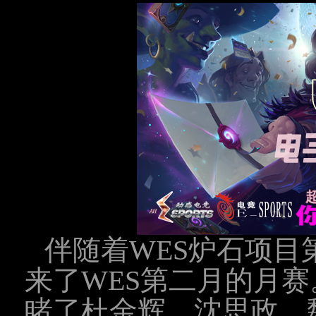
伴随着
WES炉石项目
来了WES第二月的月赛
睹了杜金辉、沈思政、