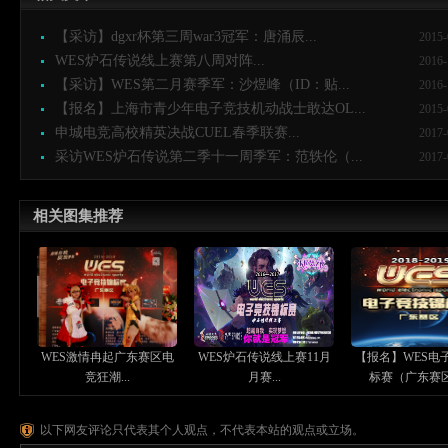
【采访】dgxr杯第三周war3冠军：唐涌辰...
2015-
WES炉石传说线上赛第八周对阵...
2016-
【采访】WES第二月赛季军：沙煜峰（ID：贴...
2016-
【报名】上海市青少年电子竞技机动战士敢达OL...
2015-
申城电竞高校精英决战CUEL春季联赛...
2017-
采访WES炉石传说第二季十一周季军：范轶伦（...
2017-
相关图集推荐
WES激情冉起广东赛区电
WES炉石传说线上赛11月
【报名】WES电
竞狂潮...
月赛...
标赛（广东赛区）
以下网友评论只代表其个人观点，不代表本站的观点或立场。