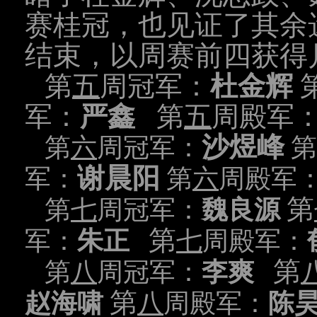
赛桂冠，也见证了其余
结束，以周赛前四获得
第
五
周冠军：
杜金辉
军：
严鑫
第
五
周殿军
沙煜峰
第
六
周冠军：
第
谢晨阳
军：
第
六
周殿军
第
第
七
周冠军：
魏良源
第
军：
朱正
七
周殿军：
第
第
八
周冠军：
李爽
第
赵海啸
八
周殿军：
陈