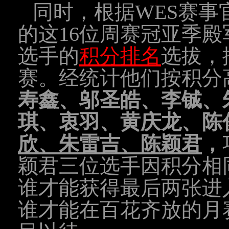
同时，根据
WES赛
的这16位周赛冠亚季殿
选手的
积分排名
选拔，
赛。经统计他们按积分
寿鑫、邬圣皓、李铖、
琪、衷羽、黄庆龙、陈
欣、朱雷吉、陈颖君
，
颖君三位选手因积分相
谁才能获得最后两张进
谁才能在
百花齐放的月