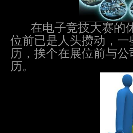
在电子竞技大赛的休
位前已是人头攒动，一
历，挨个在展位前与公
历。