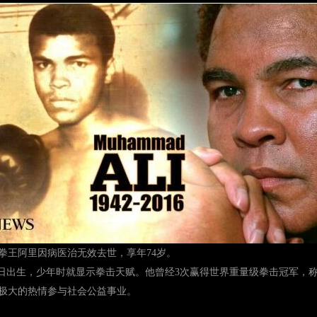
拳王阿里因病医治无效去世，享年74岁。
月17日出生，少年时就显示拳击天赋。他曾经3次赢得世界重量级拳击冠军，称
极大的热情参与社会公益事业。