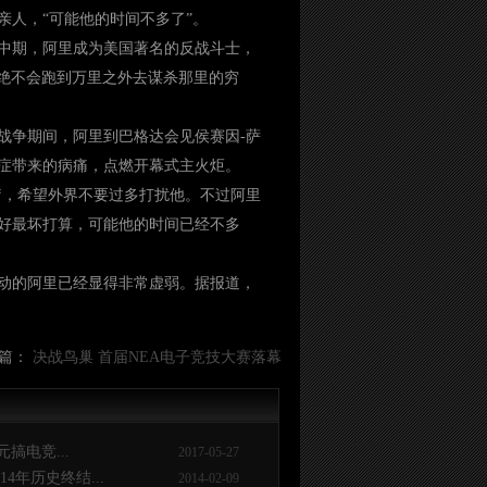
亲人，“可能他的时间不多了”。
代中期，阿里成为美国著名的反战斗士，
我绝不会跑到万里之外去谋杀那里的穷
湾战争期间，阿里到巴格达会见侯赛因-萨
合症带来的病痛，点燃开幕式主火炬。
疗，希望外界不要过多打扰他。不过阿里
好最坏打算，可能他的时间已经不多
活动的阿里已经显得非常虚弱。据报道，
篇：
决战鸟巢 首届NEA电子竞技大赛落幕
搞电竞...
2017-05-27
4年历史终结...
2014-02-09