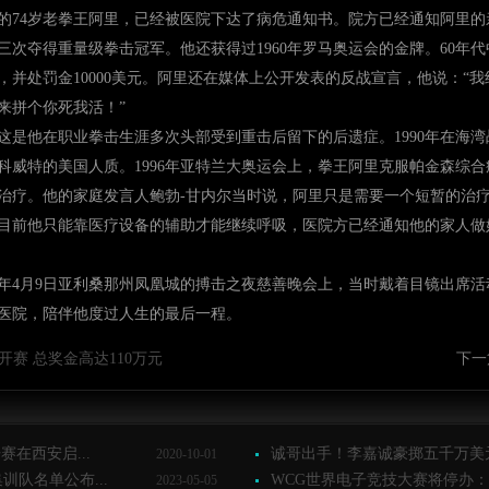
的74岁老拳王阿里，已经被医院下达了病危通知书。院方已经通知阿里的
三次夺得重量级拳击冠军。他还获得过1960年罗马奥运会的金牌。60年
并处罚金10000美元。阿里还在媒体上公开发表的反战宣言，他说：“
来拼个你死我活！”
，这是他在职业拳击生涯多次头部受到重击后留下的后遗症。1990年在海
科威特的美国人质。1996年亚特兰大奥运会上，拳王阿里克服帕金森综
治疗。他的家庭发言人鲍勃-甘内尔当时说，阿里只是需要一个短暂的治
目前他只能靠医疗设备的辅助才能继续呼吸，医院方已经通知他的家人做
年4月9日亚利桑那州凤凰城的搏击之夜慈善晚会上，当时戴着目镜出席
医院，陪伴他度过人生的最后一程。
赛 总奖金高达110万元
下一
在西安启...
诚哥出手！李嘉诚豪掷五千万美元
2020-10-01
队名单公布...
WCG世界电子竞技大赛将停办：1
2023-05-05