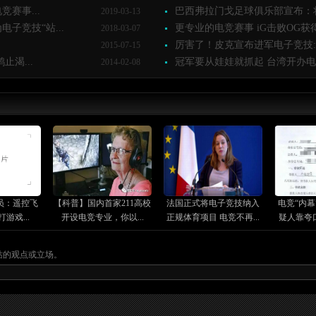
赛事...
巴西弗拉门戈足球俱乐部宣布：将
2019-03-13
子竞技“站...
更专业的电竞赛事 iG击败OG获得D
2018-03-07
.
厉害了！皮克宣布进军电子竞技:我
2015-07-15
渴...
冠军要从娃娃就抓起 台湾开办电子
2014-02-08
员：遥控飞
【科普】国内首家211高校
法国正式将电子竞技纳入
电竞“内
游戏...
开设电竞专业，你以...
正规体育项目 电竞不再...
疑人靠夸口
站的观点或立场。