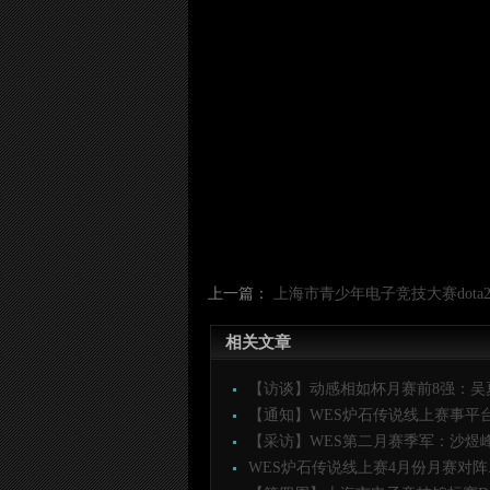
上一篇：
上海市青少年电子竞技大赛dota
相关文章
【访谈】动感相如杯月赛前8强：吴夏（
【通知】WES炉石传说线上赛事平台签
【采访】WES第二月赛季军：沙煜峰（
WES炉石传说线上赛4月份月赛对阵..