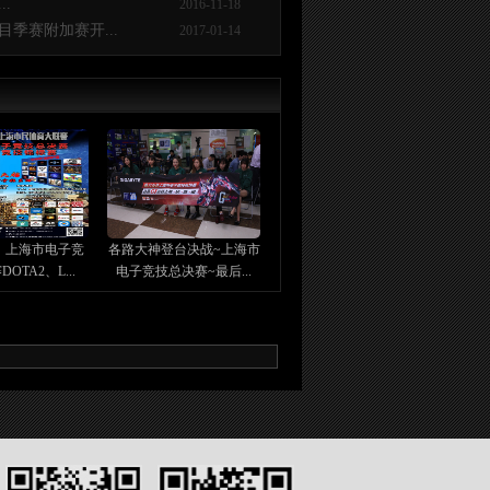
.
2016-11-18
季赛附加赛开...
2017-01-14
】上海市电子竞
各路大神登台决战~上海市
OTA2、L...
电子竞技总决赛~最后...