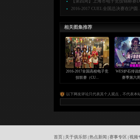
【第四周】上海市电子竞技锦标赛DOTA
2016-2017 CUEL全国总决赛在沪圆..
相关图集推荐
2016-2017全国高校电子竞
WES炉石传说
技联赛（CU...
赛季第六周对
以下网友评论只代表其个人观点，不代表本
首页
关于俱乐部
热点新闻
赛事专区
视频
|
|
|
|