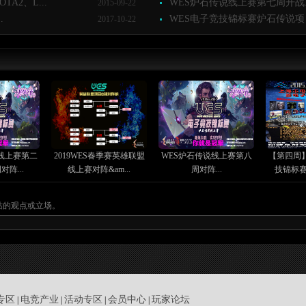
2、L...
WES炉石传说线上赛第七周开战..
2015-09-22
.
WES电子竞技锦标赛炉石传说项目
2017-10-22
线上赛第二
2019WES春季赛英雄联盟
WES炉石传说线上赛第八
【第四周
阵...
线上赛对阵&am...
周对阵...
技锦标赛D
站的观点或立场。
专区
电竞产业
活动专区
会员中心
玩家论坛
|
|
|
|