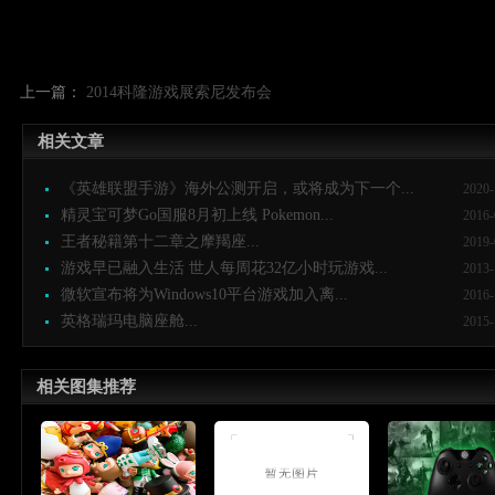
上一篇：
2014科隆游戏展索尼发布会
相关文章
《英雄联盟手游》海外公测开启，或将成为下一个...
2020-
精灵宝可梦Go国服8月初上线 Pokemon...
2016-
王者秘籍第十二章之摩羯座...
2019-
游戏早已融入生活 世人每周花32亿小时玩游戏...
2013-
微软宣布将为Windows10平台游戏加入离...
2016-
英格瑞玛电脑座舱...
2015-
相关图集推荐