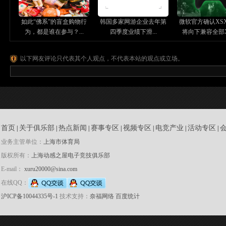
如此“佛系”的盲盒购物行
韩国多家网游企业去年第
微软官方确认XS
为，都是谁在参与？...
四季度业绩下滑...
将向下兼容全部X1
以下网友评论只代表其个人观点，不代表本站的观点或立场。
首页
关于俱乐部
热点新闻
赛事专区
视频专区
电竞产业
活动专区
|
|
|
|
|
|
|
业务主管单位：
上海市体育局
版权所有：
上海动感之屋电子竞技俱乐部
E-mail：
xuru20000@sina.com
在线QQ：
沪ICP备10044335号-1
技术支持：
奈福网络
百度统计