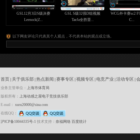
GSL12月3日S级决赛
GSL S级32强D组视频
WCG外卡赛sc2 F91 
Leenock(Z...
TaeJa全胜晋...
C...
以下网友评论只代表其个人观点，不代表本站的观点或立场。
首页
关于俱乐部
热点新闻
赛事专区
视频专区
电竞产业
活动专区
|
|
|
|
|
|
|
业务主管单位：
上海市体育局
版权所有：
上海动感之屋电子竞技俱乐部
E-mail：
xuru20000@sina.com
在线QQ：
沪ICP备10044335号-1
技术支持：
奈福网络
百度统计