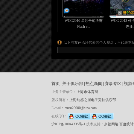
WCG2010 星际争霸决赛
WCG 2013 
Flash v...
连播..
以下网友评论只代表其个人观点，不代表本
首页
关于俱乐部
热点新闻
赛事专区
视频
|
|
|
|
业务主管单位：
上海市体育局
版权所有：
上海动感之屋电子竞技俱乐部
E-mail：
xuru20000@sina.com
在线QQ：
沪ICP备10044335号-1
技术支持：
奈福网络
百度统计