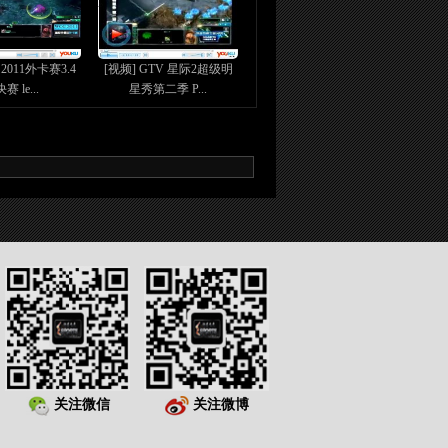
2011外卡赛3.4
[视频] GTV 星际2超级明
赛 le...
星秀第二季 P...
关注微信
关注微博