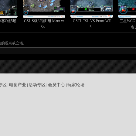
外卡赛C组5场
GSL S级32强H组 Maru vs
GSTL TSL VS Prime.WE
三星WCG 
.
So...
5...
名决
站的观点或立场。
专区
电竞产业
活动专区
会员中心
玩家论坛
|
|
|
|