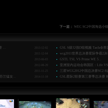
下一篇：
WEC SC2中国海选小组赛
...
GSL S级32强D组视频 TaeJa全胜晋
2013-12-02
wcg2011世界总决赛星际争霸2决赛 
2011-12-04
GSTL TSL VS Prime.WE 5...
2013-06-03
亚洲室内运动会韩国区：Life VS Fl
2012-08-20
三星WCG2012中国总决赛SC2 8进4
2011-11-25
兰猛女...
GSL星际2联赛第三赛季总决赛 Rain
2014-11-18