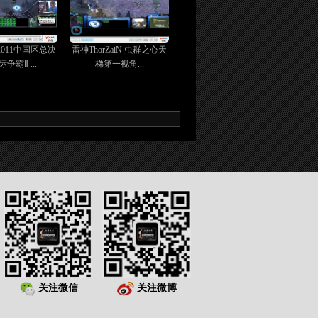
2011中国区总决
雷神ThorZaiN 虫群之心天
争霸Ⅱ ...
梯第一视角...
关注微信
关注微博