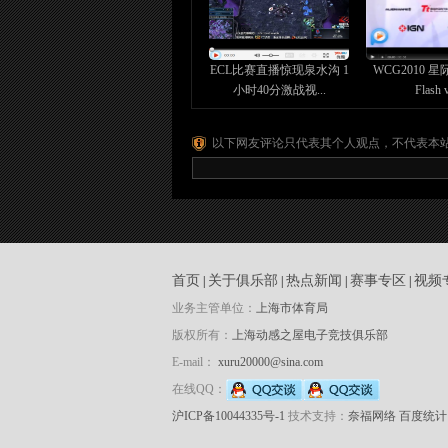
ECL比赛直播惊现泉水沟 1
WCG2010 
小时40分激战视...
Flash v
以下网友评论只代表其个人观点，不代表本
首页
关于俱乐部
热点新闻
赛事专区
视频
|
|
|
|
业务主管单位：
上海市体育局
版权所有：
上海动感之屋电子竞技俱乐部
E-mail：
xuru20000@sina.com
在线QQ：
沪ICP备10044335号-1
技术支持：
奈福网络
百度统计