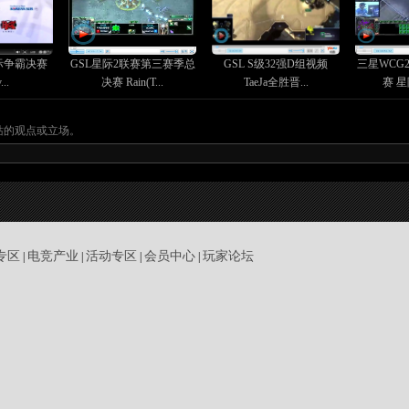
星际争霸决赛
GSL星际2联赛第三赛季总
GSL S级32强D组视频
三星WCG
...
决赛 Rain(T...
TaeJa全胜晋...
赛 星际
站的观点或立场。
专区
电竞产业
活动专区
会员中心
玩家论坛
|
|
|
|