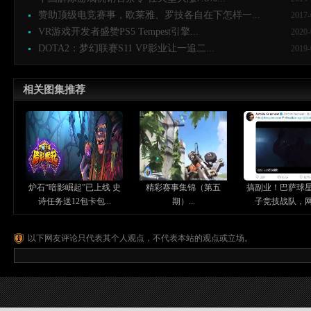
赞助顶级电竞赛事，欧莱雅、罗技各自在下怎样一...
2017-
VR游戏开发者盛赞PS5 Tempest引擎...
2020-
DOTA2：梦幻联赛S11 VP影业让一追二...
2019-
相关图集推荐
炉石“暗影崛起”已上线 史
精彩赛事集锦（第五
搞副业！巴萨球
诗任务送12包卡包...
期）...
子竞技战队，
侃：...
以下网友评论只代表其个人观点，不代表本站的观点或立场。