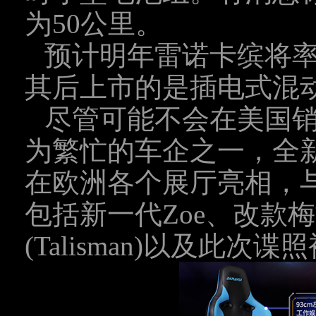
为50公里。
预计明年雷诺卡缤将
其后上市的是插电式混
尽管可能不会在美国
为繁忙的车企之一，全新
在欧洲各个展厅亮相，
包括新一代Zoe、改款梅甘
(Talisman)以及此