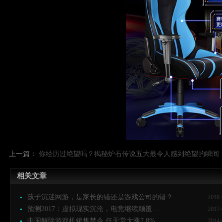
上一篇：
你经历过绝望吗？揭秘炉石传说五大最令人感到绝望的瞬间
相关文章
孩子沉迷网游，是家长的错还是游戏公司的错？...
2018-
预测2017：虚拟现实沉沦，电竞继续颠覆...
2017-
中国解除游戏机销售禁令 任天堂大涨7.8%...
2014-