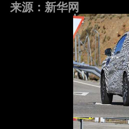
来源：新华网