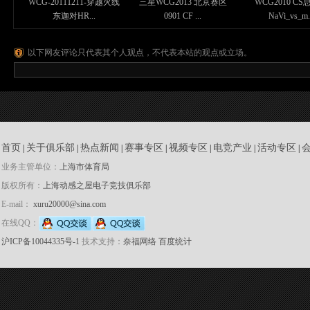
WCG-20111211-穿越火线
三星WCG2013 北京赛区
WCG2010 C
东迦对HR...
0901 CF ...
NaVi_vs_m.
以下网友评论只代表其个人观点，不代表本站的观点或立场。
首页
关于俱乐部
热点新闻
赛事专区
视频专区
电竞产业
活动专区
|
|
|
|
|
|
|
业务主管单位：
上海市体育局
版权所有：
上海动感之屋电子竞技俱乐部
E-mail：
xuru20000@sina.com
在线QQ：
沪ICP备10044335号-1
技术支持：
奈福网络
百度统计