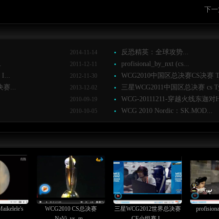
下一
反恐精英：全球攻势...
2014-11-14
.
profisional_by_nxt (cs...
2011-12-11
...
WCG2010中国区总决赛CS决赛 TyL
2012-11-30
...
三星WCG2011中国区总决赛 cs Tyl
2013-12-02
WCG-20111211-穿越火线东迦对HR
2010-09-19
WCG 2010 Nordic：SK.MOD...
2010-10-05
kelele's
WCG2010 CS总决赛
三星WCG2012世界总决赛
profisiona
NaVi_vs_m...
CF小组赛 I...