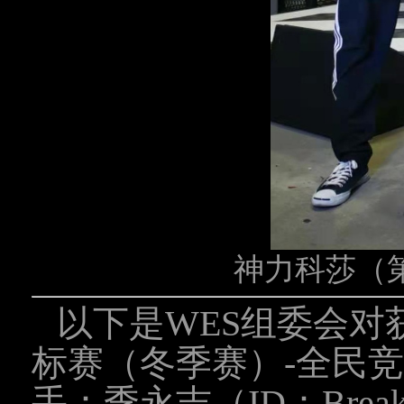
神力科莎（
以下是WES组委会对获得
标赛（冬季赛）-全民
手：季永吉（ID：Break