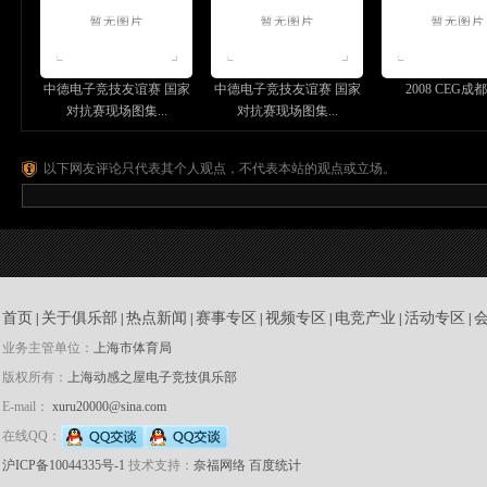
中德电子竞技友谊赛 国家
中德电子竞技友谊赛 国家
2008 CEG成都
对抗赛现场图集...
对抗赛现场图集...
以下网友评论只代表其个人观点，不代表本站的观点或立场。
首页
关于俱乐部
热点新闻
赛事专区
视频专区
电竞产业
活动专区
|
|
|
|
|
|
|
业务主管单位：
上海市体育局
版权所有：
上海动感之屋电子竞技俱乐部
E-mail：
xuru20000@sina.com
在线QQ：
沪ICP备10044335号-1
技术支持：
奈福网络
百度统计