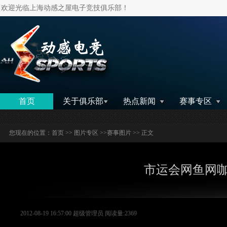
欢迎光临上海动感之屋电子竞技俱乐部！
搜索
首页
关于俱乐部
热点新闻
赛事专区
您现在的位置：
首页
>>
图片专区
>>
赛事图片
>> 正文
市运会网鱼网
2012-08-19 16:57:00 超级管理员 阅读量:2369