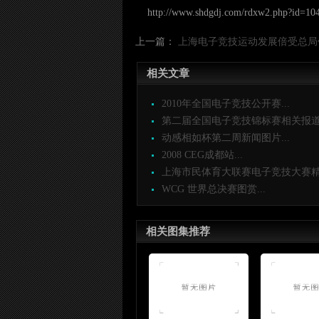
http://www.shdgdj.com/rdxw2.php?id=10
上一篇：
上海电子竞技运动发展倍受总局
相关文章
2010年全国电子竞技公开赛...
第二届全国电子竞技锦标赛相关报道.
动感相如杯第二周新闻图片...
2008 CEG成都站...
上海市民体育大联赛电子竞技大赛精彩
WCG 世界总决赛图赏...
相关图集推荐