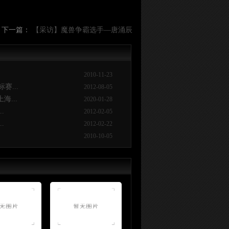
下一篇：
【采访】魔兽争霸选手—唐涌辰
2010-11-23
赛...
2012-08-05
海...
2020-01-28
.
2012-02-05
.
2012-02-22
2010-10-05