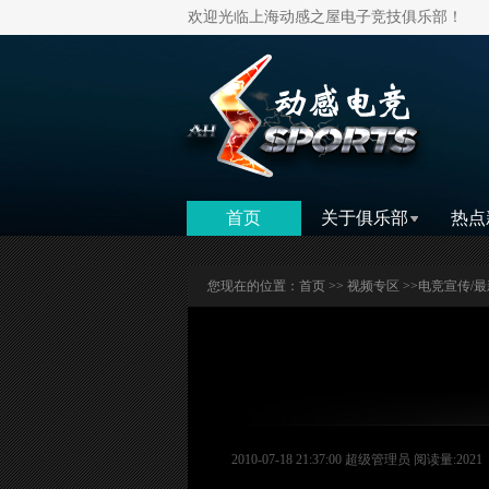
欢迎光临上海动感之屋电子竞技俱乐部！
首页
关于俱乐部
热点
您现在的位置：
首页
>>
视频专区
>>
电竞宣传/
2010-07-18 21:37:00 超级管理员 阅读量:2021