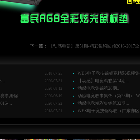
下一篇：
【动感电竞】第51期-精彩集锦回顾2016-20
WES电子竞技锦标赛精彩视频集锦
2018-07-25
..
【动感】电竞精彩第14期...
2020-07-31
动感电竞集锦第28期...
2020-08-12
事集锦...
动感电竞赛事集锦（第25期）-WE
2020-06-19
-...
动感电竞精彩集锦第32期...
2020-07-22
WES电子竞技锦标赛（广东赛区）
2018-07-21