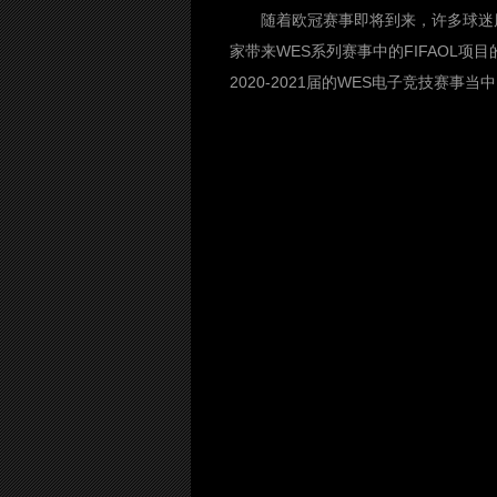
随着欧冠赛事即将到来，许多球迷
家带来WES系列赛事中的FIFAOL
2020-2021届的WES电子竞技赛事当