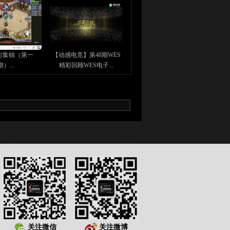
彩集锦（第一
【动感电竞】第48期WES
期）...
精彩回顾WES电子...
关注微信
关注微博