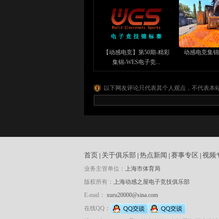
【动感电竞】第50期-精彩
动感电竞集锦 第
集锦-WES电子竞...
以下网友评论只代表其个人观点，不代表本
首页
关于俱乐部
热点新闻
赛事专区
视频
|
|
|
|
业务主管单位：
上海市体育局
版权所有：
上海动感之屋电子竞技俱乐部
E-mail：
xuru20000@sina.com
在线QQ：