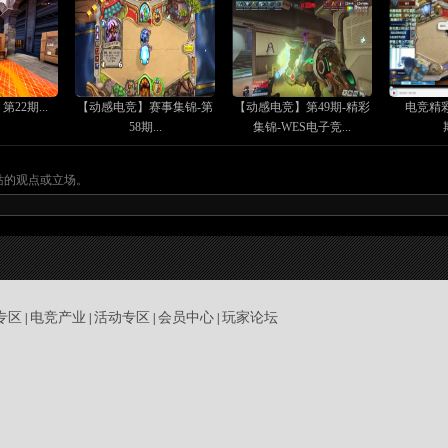
22期...
【动感电竞】赛事集锦-第
【动感电竞】第49期-精彩
电竞精
58期...
集锦-WES电子竞...
站的观点或立场。
专区
电竞产业
活动专区
会员中心
玩家论坛
|
|
|
|