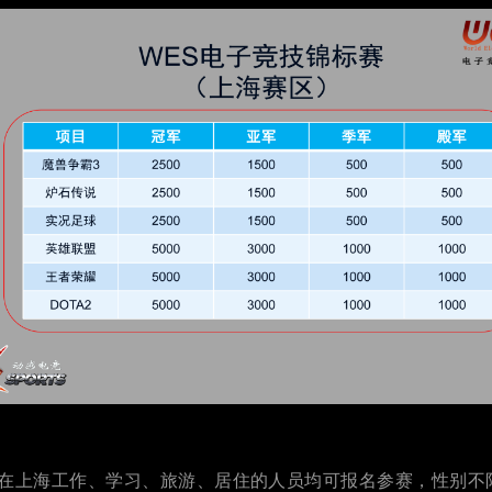
、在上海工作、学习、旅游、居住的人员均可报名参赛，性别不