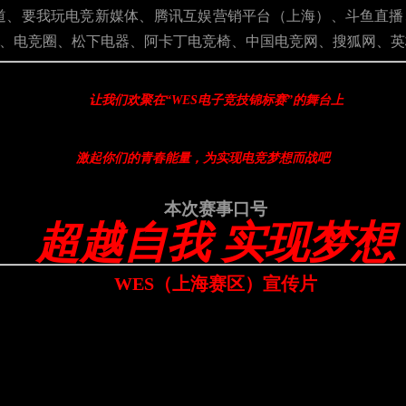
频道、要我玩电竞新媒体、腾讯互娱营销平台（上海）、斗鱼直
、电竞圈、松下电器、阿卡丁电竞椅、中国电竞网、搜狐网、英
让我们欢聚在“
WES
电子竞技锦标赛”的舞台上
激起你们的青春能量，为实现电竞梦想而战吧
本次赛事口号
超越自我 实现梦想
WES（上海赛区）宣传片