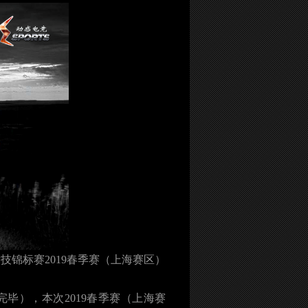
竞技锦标赛
2019春季赛（上海赛区）
月完毕），本次2019春季赛（上海赛