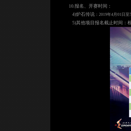
10.报名、开赛时间：
4)炉石传说
：2019年4月01日至5
5)其他项目报名截止时间：