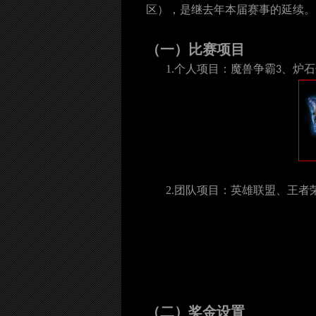
区），是继去年本届赛事的延续。
（一）比赛项目
1.个人项目：魔兽争霸
、炉石
3
2.团队项目：英雄联盟、王者
（二）奖金设置