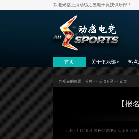
欢迎光临上海动感之屋电子竞技俱乐部！
首页
关于俱乐部
热点
您现在的位置：
首页
>>
活动专区
>> 正文
【报名
2019-04-11 16:01:49 网站管理员 阅读量:3778