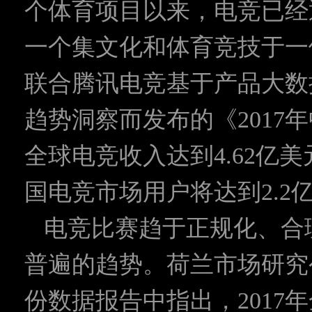
个体育项目以来，电竞已经
一个集文化和体育竞技于一
联合腾讯电竞基于产品大数
趋势洞察而发布的《2017
全球电竞收入达到4.62亿美
国电竞市场用户将达到2.2
电竞比赛趋于正规化、合
普遍的趋势。荷兰市场研究公司
份数据报告中指出，2017年