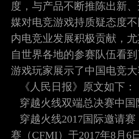
度，与产品不断推陈出新、
媒对电竞游戏持质疑态度不
内电竞业发展积极贡献，尤
自世界各地的参赛队伍看到
游戏玩家展示了中国电竞大
《人民日报》原文如下：
穿越火线双端总决赛中国
穿越火线2017国际邀请
赛（CFMI）于2017年8