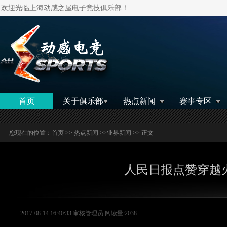
欢迎光临上海动感之屋电子竞技俱乐部！
搜索
首页
关于俱乐部
热点新闻
赛事专区
您现在的位置：
首页
>>
热点新闻
>>
业界新闻
>> 正文
人民日报点赞穿越
2017-08-14 16:40:33 审核管理员 阅读量:2038