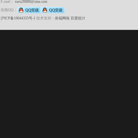
E-mail：
xuru20000@sina.com
在线QQ：
沪ICP备10044335号-1
技术支持：
奈福网络
百度统计