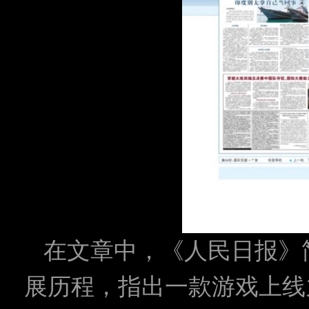
在文章中，《人民日报》
展历程，指出一款游戏上线