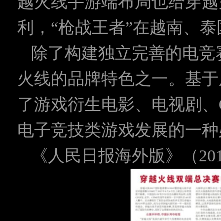
越火线手游端布局也给穿越
利，“枪战王者”在越南、
除了构建独立完善的电竞
火线的品牌特色之一。基于
了游戏衍生电影、电视剧、
电子竞技类游戏发展的一种
《人民日报海外版》（2017