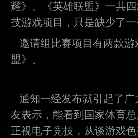
耀》、《英雄联盟》一共四
技游戏项目，只是缺少了一个d
邀请组比赛项目有两款游
盟》。
通知一经发布就引起了广
友表示，能看到国家体育总
正视电子竞技，从谈游戏色