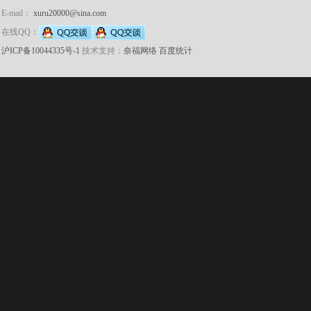
E-mail：
xuru20000@sina.com
在线QQ：
沪ICP备10044335号-1
技术支持：
奈福网络
百度统计