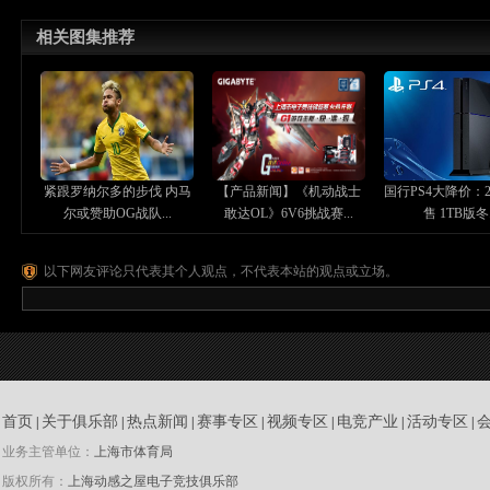
相关图集推荐
紧跟罗纳尔多的步伐 内马
【产品新闻】《机动战士
国行PS4大降价：2
尔或赞助OG战队...
敢达OL》6V6挑战赛...
售 1TB版冬.
以下网友评论只代表其个人观点，不代表本站的观点或立场。
首页
关于俱乐部
热点新闻
赛事专区
视频专区
电竞产业
活动专区
|
|
|
|
|
|
|
业务主管单位：
上海市体育局
版权所有：
上海动感之屋电子竞技俱乐部