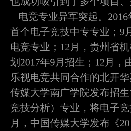
也成功吸引到了多个项目、
电竞专业异军突起。201
首个电子竞技中专专业；9
电竞专业；12月，贵州省
划2017年9月招生；12
乐视电竞共同合作的北开华
传媒大学南广学院发布招生
竞技分析）专业，将电子竞技
月，中国传媒大学发布《20