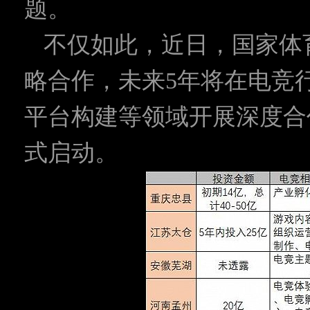
题。
不仅如此，近日，国家体
略合作，未来5年将在电竞
平台构建等领域开展深度合
式启动。