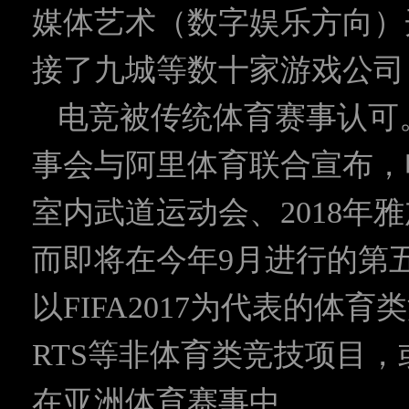
媒体艺术（数字娱乐方向）
接了九城等数十家游戏公司
电竞被传统体育赛事认可。
事会与阿里体育联合宣布，电
室内武道运动会、2018年
而即将在今年9月进行的第
以FIFA2017为代表的体
RTS等非体育类竞技项目
在亚洲体育赛事中。