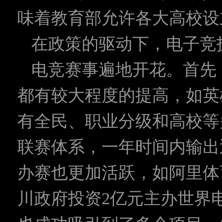
味着教育部允许各大高校设
在政策的驱动下，电子竞
电竞赛事遍地开花。首先
都有较大程度的提高，如英
有全民、职业分级和高校等
联赛体系，一年时间内输出
办赛也更加活跃，如阿里体
川政府投资2亿元主办世界