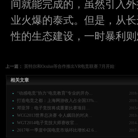
间就能完成的，虽然引入外
业火爆的泰式。但是，从长
性的生态建设，一时暴利则
上一篇：
英特尔和Oculus等合作推出VR电竞联赛 7月开始
相关文章
“动感电竞”协力“电竞教育”专业的开办...
2018-
打造电竞之都：上海网游收入占全国33%...
2019-
邓亚萍：电子竞技将成重要比赛项目...
2015-
WCG2013世界总决赛 令人瞩目的对决...
2013-
WGT2014电子竞技大师赛收官...
2014-
2017年一季度中国电竞市场环比增长42.6...
2017-