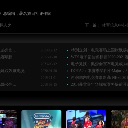
》总编辑，著名旅日社评作家
标志之一
下一篇：
体育信息中心关
角出...
特别企划：电竞赛场上国旗飘扬的
2013-12-12
项目...
WES电子竞技锦标赛2020-2021赛季
2017-08-10
电子竞技：奥委会宣布电竞成为正
2023-09-12
议发展电竞...
DOTA2：本赛季第四个Major，5
2020-01-30
再创国内电竞赛事新高 NEST2015
2019-11-01
公告...
2014暴雪嘉年华锦标赛将提前开战 
2016-08-15