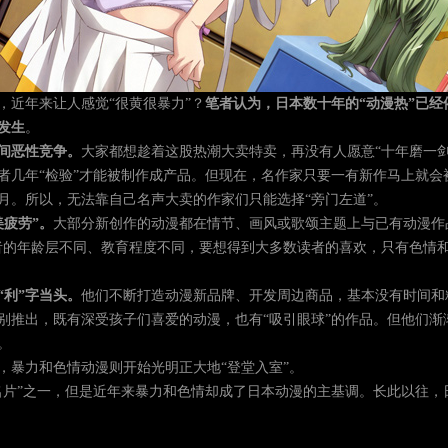
，近年来让人感觉“很黄很暴力”？
笔者认为，日本数十年的“动漫热”已
发生
。
间恶性竞争。
大家都想趁着这股热潮大卖特卖，再没有人愿意“十年磨一
者几年“检验”才能被制作成产品。但现在，名作家只要一有新作马上就会
月。所以，无法靠自己名声大卖的作家们只能选择“旁门左道”。
疲劳”。
大部分新创作的动漫都在情节、画风或歌颂主题上与已有动漫作
者的年龄层不同、教育程度不同，要想得到大多数读者的喜欢，只有色情
“利”字当头。
他们不断打造动漫新品牌、开发周边商品，基本没有时间和
别推出，既有深受孩子们喜爱的动漫，也有“吸引眼球”的作品。但他们渐
。
，暴力和色情动漫则开始光明正大地“登堂入室”。
名片”之一，但是近年来暴力和色情却成了日本动漫的主基调。长此以往，