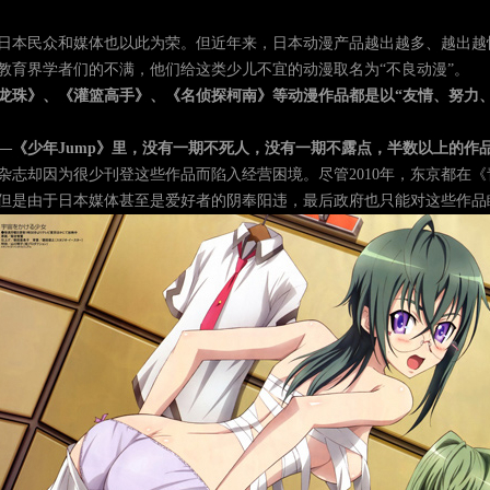
日本民众和媒体也以此为荣。但近年来，日本动漫产品越出越多、越出越
教育界学者们的不满，他们给这类少儿不宜的动漫取名为“不良动漫”。
龙珠》、《灌篮高手》、《名侦探柯南》等动漫作品都是以“友情、努力
—《少年Jump》里，没有一期不死人，没有一期不露点，半数以上的作
动漫杂志却因为很少刊登这些作品而陷入经营困境。尽管2010年，东京都
但是由于日本媒体甚至是爱好者的阴奉阳违，最后政府也只能对这些作品