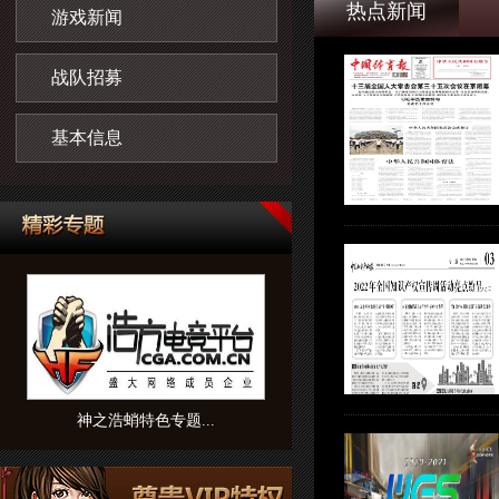
热点新闻
游戏新闻
战队招募
基本信息
神之浩蛸特色专题...