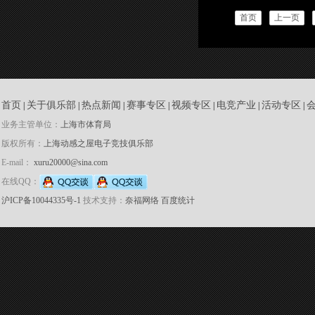
首页
上一页
首页
关于俱乐部
热点新闻
赛事专区
视频专区
电竞产业
活动专区
|
|
|
|
|
|
|
业务主管单位：
上海市体育局
版权所有：
上海动感之屋电子竞技俱乐部
E-mail：
xuru20000@sina.com
在线QQ：
沪ICP备10044335号-1
技术支持：
奈福网络
百度统计