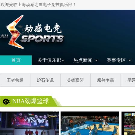
欢迎光临上海动感之屋电子竞技俱乐部！
搜索
首页
关于俱乐部
热点新闻
赛事专区
王者荣耀
炉石传说
英雄联盟
魔兽争霸
星
NBA劲爆篮球