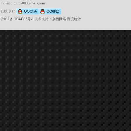
E-mail：
xuru20000@sina.com
在线QQ：
沪ICP备10044335号-1
技术支持：
奈福网络
百度统计