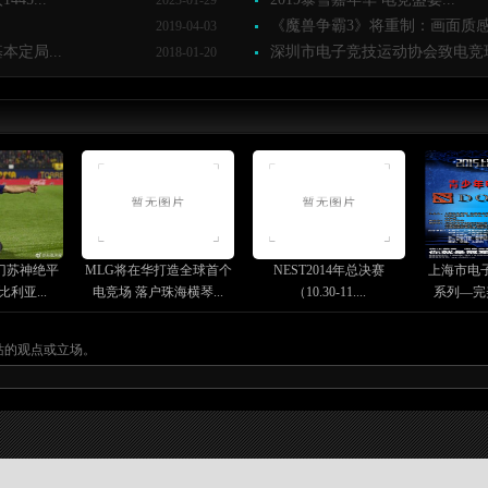
2023-01-29
《魔兽争霸3》将重制：画面质感看齐D
2019-04-03
定局...
深圳市电子竞技运动协会致电竞玩
2018-01-20
门苏神绝平
MLG将在华打造全球首个
NEST2014年总决赛
上海市电
比利亚...
电竞场 落户珠海横琴...
（10.30-11....
系列—完美
站的观点或立场。