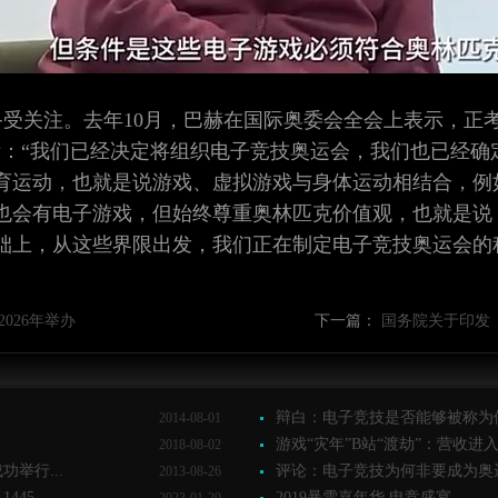
受关注。去年10月，巴赫在国际奥委会全会上表示，正
示：“我们已经决定将组织电子竞技奥运会，我们也已经确
育运动，也就是说游戏、虚拟游戏与身体运动相结合，例
也会有电子游戏，但始终尊重奥林匹克价值观，也就是说
础上，从这些界限出发，我们正在制定电子竞技奥运会的
026年举办
下一篇：
国务院关于印发《
辩白：电子竞技是否能够被称为体
2014-08-01
游戏“灾年”B站“渡劫”：营收进入
2018-08-02
举行...
评论：电子竞技为何非要成为奥运
2013-08-26
45...
2019暴雪嘉年华 电竞盛宴...