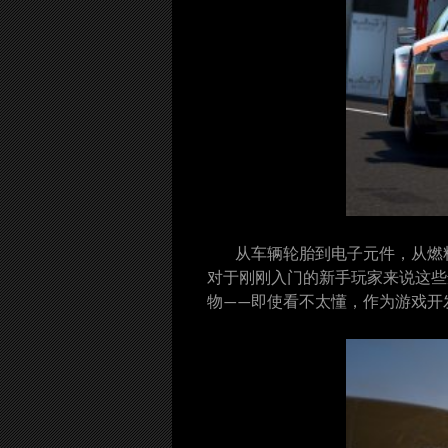
从车辆轮胎到电子元件，从燃
对于刚刚入门的新手玩家来说这些
物——即使看不太懂，作为游戏开