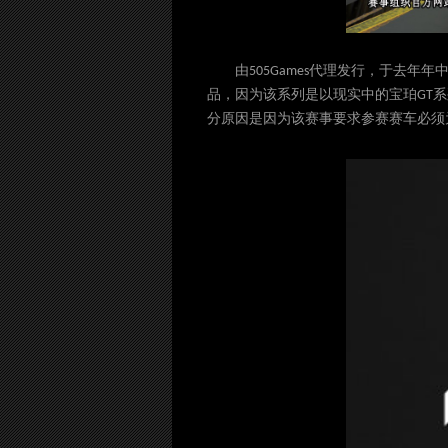
由505Games代理发行，于去年年中在
品，因为该系列是以现实中的宝珀GT
分原因是因为该赛事要求参赛赛车必须