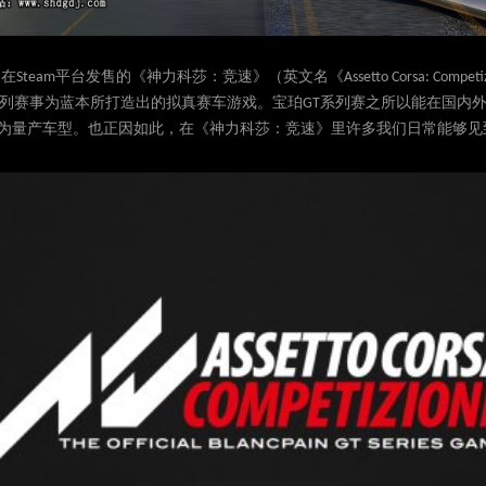
Steam平台发售的《神力科莎：竞速》（英文名《Assetto Corsa: Comp
系列赛事为蓝本所打造出的拟真赛车游戏。
宝珀GT系列赛之所以能在国内
为量产车型。也正因如此，在《神力科莎：竞速》里许多我们日常能够见