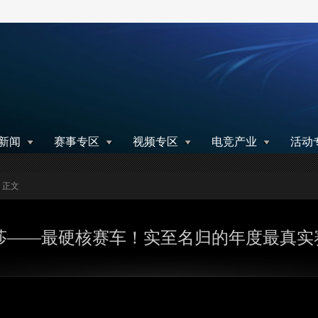
搜索
新闻
赛事专区
视频专区
电竞产业
活动
> 正文
科莎——最硬核赛车！实至名归的年度最真实