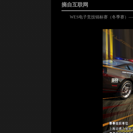
摘自互联网
WES电子竞技锦标赛（冬季赛）