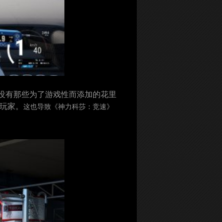
没有那些为了游戏性而添加的花里
玩家。
这也导致《神力科莎：竞速》