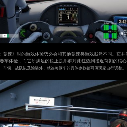
：竞速》时的游戏体验势必会和其他竞速类游戏截然不同。它并
赛车体验，而它所满足的也正是那群对此狂热到接近苛刻的核心
、车辆、战队以及涂装外，就连每辆车的具体参数都可供玩家自行调整。