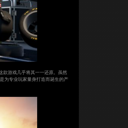
这款游戏几乎将其一一还原。虽然
是为专业玩家量身打造而诞生的产