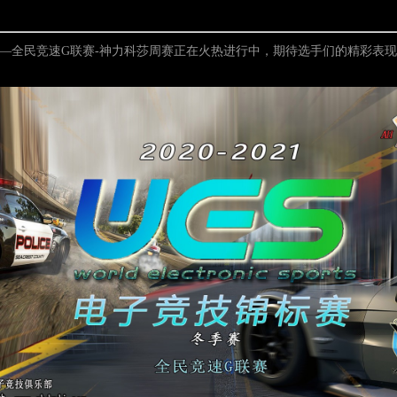
——全民竞速G联赛-神力科莎周赛正在火热进行中，期待选手们的精彩表