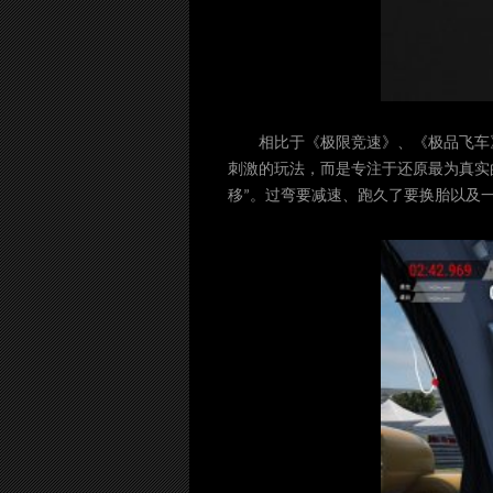
相比于《极限竞速》、《极品飞车
刺激的玩法，而是专注于还原最为真实
移”。过弯要减速、跑久了要换胎以及