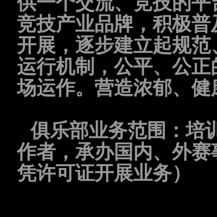
供一个交流、竞技的平
竞技产业品牌，积极普
开展，逐步建立起规范
运行机制，公平、公正
场运作。营造浓郁、健
俱乐部业务范围：培
作者，承办国内、外赛
凭许可证开展业务）