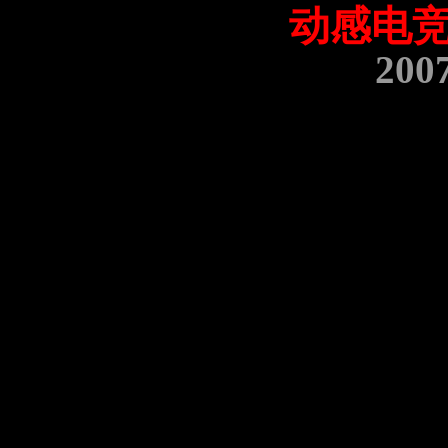
动感电
200