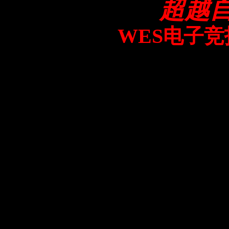
超越自
WES电子