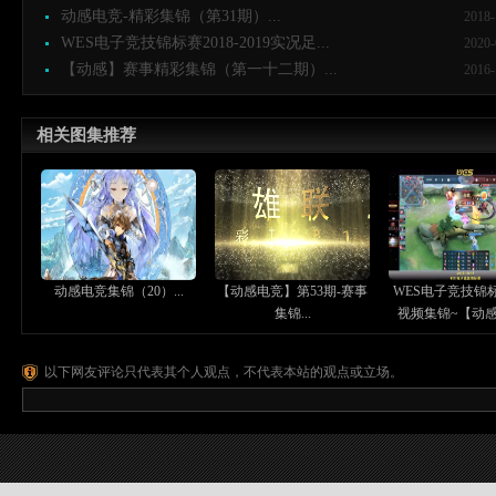
动感电竞-精彩集锦（第31期）...
2018-
WES电子竞技锦标赛2018-2019实况足...
2020-
【动感】赛事精彩集锦（第一十二期）...
2016-
相关图集推荐
动感电竞集锦（20）...
【动感电竞】第53期-赛事
WES电子竞技锦
集锦...
视频集锦~【动感电
以下网友评论只代表其个人观点，不代表本站的观点或立场。