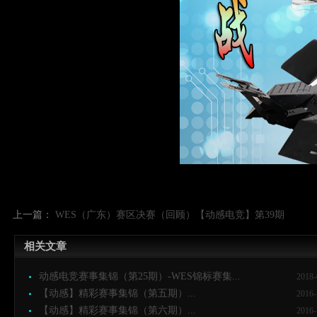
上一篇：
WES（广东）赛区决赛（回顾）【动感电竞】第39期
相关文章
动感电竞赛事集锦（第25期）-WES锦标赛集...
2018-
【动感】精彩赛事集锦（第五期）...
2016-
【动感】精彩赛事集锦（第六期）...
2016-