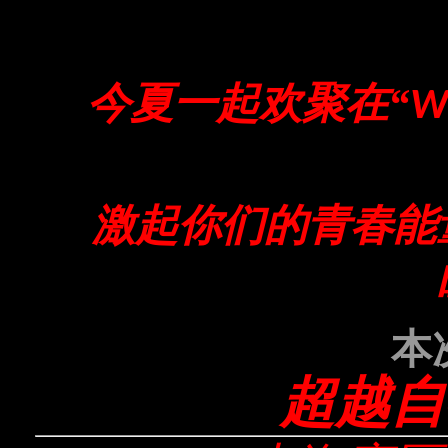
今夏一起欢聚在“
W
激起你们的青春能
本
超越自