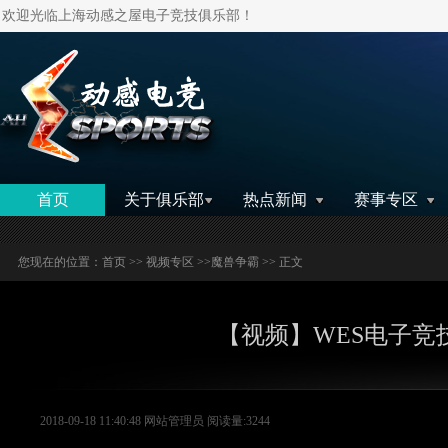
欢迎光临上海动感之屋电子竞技俱乐部！
搜索
首页
关于俱乐部
热点新闻
赛事专区
您现在的位置：
首页
>>
视频专区
>>
魔兽争霸
>> 正文
【视频】WES电子竞技
2018-09-18 11:40:48 网站管理员 阅读量:3244