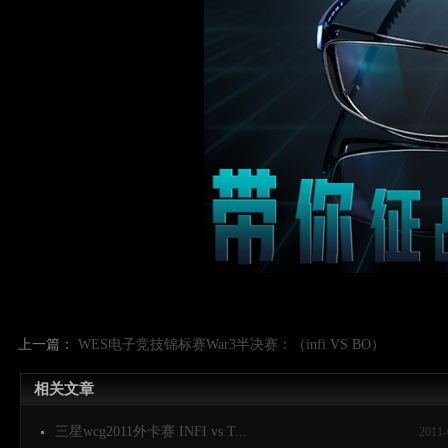
上一篇：
WES电子竞技锦标赛War3半决赛：（infi VS BO）
相关文章
三星wcg2011外卡赛 INFI vs T...
2011-