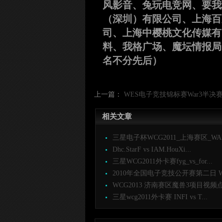
风影音、兔玩电竞网、要我
（深圳）有限公司、上海百
司、上海中樱桃文化传媒有
料、我格广场、魔坛情报局
名不分先后）
上一篇：
WES电子竞技锦标赛War3半决赛：天
相关文章
三星电子杯WCG2011_上海赛区_WAR3
Dhc.StarF vs IAM.HouXi...
三星WCG2011外卡赛fyg_vs_for...
2010年全国电子竞技公开赛第二日 WAR
WCG2013 济南赛区魔兽3项目视频点
三星wcg2011外卡赛 INFI vs T...