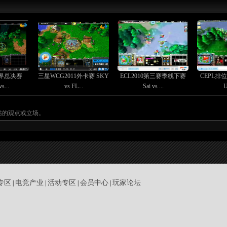
世界总决赛
三星WCG2011外卡赛 SKY
ECL2010第三赛季线下赛
CEPL排位
s...
vs FL...
Sai vs ...
U
站的观点或立场。
专区
电竞产业
活动专区
会员中心
玩家论坛
|
|
|
|