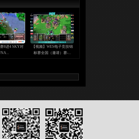
赛8进4 SKY对
【视频】WES电子竞技锦
NA...
标赛全国（邀请）赛-...