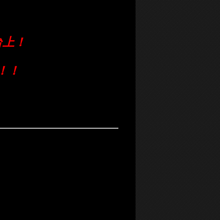
台上！
！！