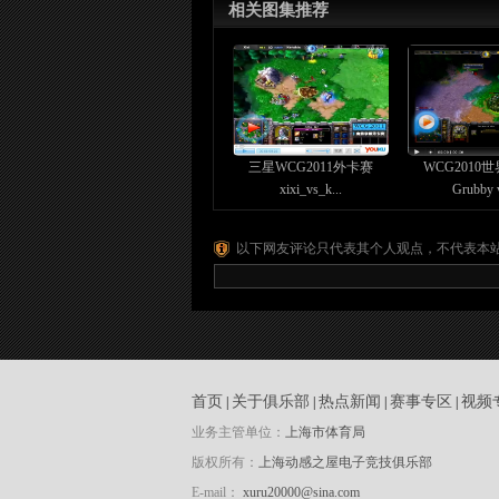
相关图集推荐
三星WCG2011外卡赛
WCG2010
xixi_vs_k...
Grubby v
以下网友评论只代表其个人观点，不代表本
首页
关于俱乐部
热点新闻
赛事专区
视频
|
|
|
|
业务主管单位：
上海市体育局
版权所有：
上海动感之屋电子竞技俱乐部
E-mail：
xuru20000@sina.com