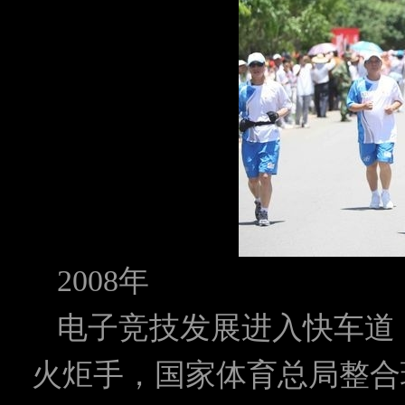
2008年
电子竞技发展进入快车道
火炬手，国家体育总局整合