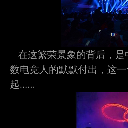
在这繁荣景象的背后，是
数电竞人的默默付出，这一切
起......