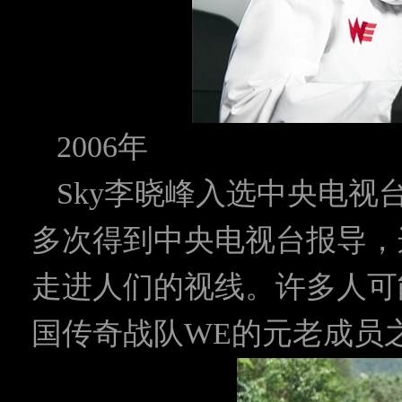
2006年
Sky李晓峰入选中央电视
多次得到中央电视台报导，
走进人们的视线。许多人可
国传奇战队WE的元老成员