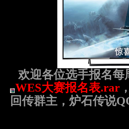
欢迎各位选手报名每
WES大赛报名表.rar
回传群主，炉石传说QQ群