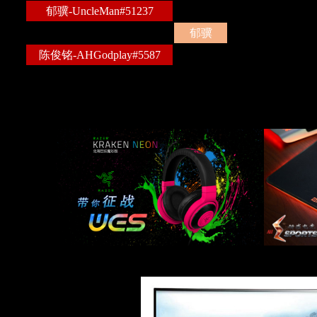
郁骥-
UncleMan#51237
郁骥
陈俊铭-AHGodplay#5587