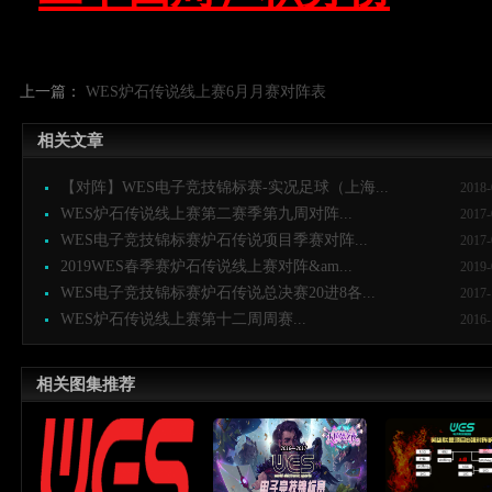
上一篇：
WES炉石传说线上赛6月月赛对阵表
相关文章
【对阵】WES电子竞技锦标赛-实况足球（上海...
2018-
WES炉石传说线上赛第二赛季第九周对阵...
2017-
WES电子竞技锦标赛炉石传说项目季赛对阵...
2017-
2019WES春季赛炉石传说线上赛对阵&am...
2019-
WES电子竞技锦标赛炉石传说总决赛20进8各...
2017-
WES炉石传说线上赛第十二周周赛...
2016-
相关图集推荐