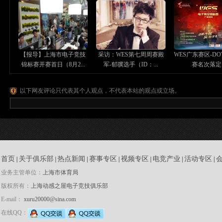
【报导】上海市电子竞技
采访：WES第七周周赛殿
WES广东赛区-DO
锦标赛开赛首日（8月2...
军-郁骥选手（ID：...
赛名次落定..
以下网友评论只代表其个人观点，不代表本站的观点或立场。
首页
关于俱乐部
热点新闻
赛事专区
视频专区
电竞产业
活动专区
|
|
|
|
|
|
|
业务主管单位：
上海市体育局
版权所有：
上海动感之屋电子竞技俱乐部
E-mail：
xuru20000@sina.com
在线QQ：