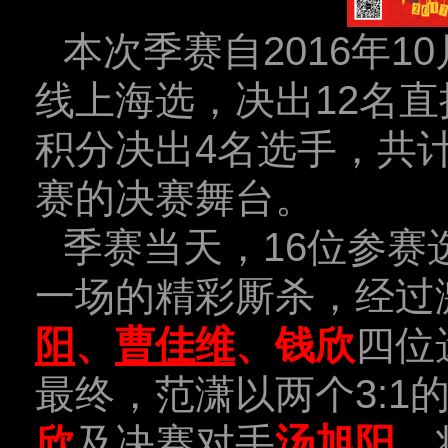
本次季赛自2016年1
线上海选，决出12名
积分决出4名选手，共
赛的决赛舞台。
季赛当天，16位参赛
一场的精彩厮杀，经过
阳
、
曹佳维
、钱欣
四位
最终，范潇以两个3:1
欣
及决赛对手
汤旭阳
，