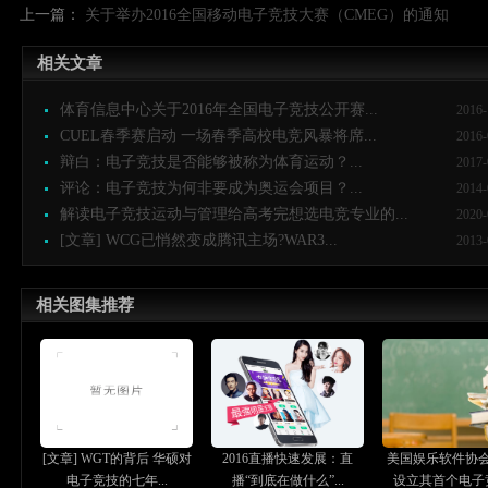
上一篇：
关于举办2016全国移动电子竞技大赛（CMEG）的通知
相关文章
体育信息中心关于2016年全国电子竞技公开赛...
2016-
CUEL春季赛启动 一场春季高校电竞风暴将席...
2016-
辩白：电子竞技是否能够被称为体育运动？...
2017-
评论：电子竞技为何非要成为奥运会项目？...
2014-
解读电子竞技运动与管理给高考完想选电竞专业的...
2020-
[文章] WCG已悄然变成腾讯主场?WAR3...
2013-
相关图集推荐
[文章] WGT的背后 华硕对
2016直播快速发展：直
美国娱乐软件协
电子竞技的七年...
播“到底在做什么”...
设立其首个电子