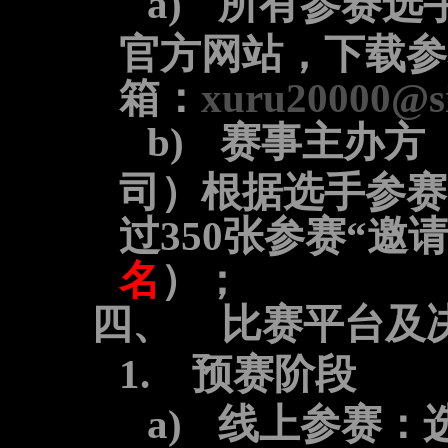
a)
所有参赛选
官方网站，下载参
箱：
xuru20000@s
b)
赛事主办方
司）根据选手参赛
过
350
张参赛“邀请
名
）；
四、
比赛平台及
1.
预赛阶段
a)
线上参赛：