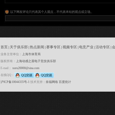
学...
以下网友评论只代表其个人观点，不代表本站的观点或立场。
首页
关于俱乐部
热点新闻
赛事专区
视频专区
电竞产业
活动专区
|
|
|
|
|
|
|
业务主管单位：
上海市体育局
版权所有：
上海动感之屋电子竞技俱乐部
E-mail：
xuru20000@sina.com
在线QQ：
沪ICP备10044335号-1
技术支持：
奈福网络
百度统计