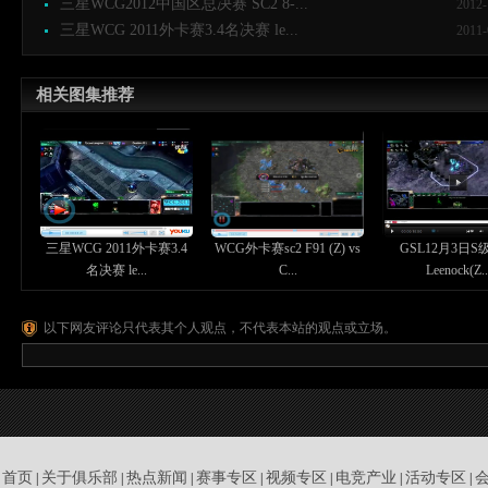
三星WCG2012中国区总决赛 SC2 8-...
2012-
三星WCG 2011外卡赛3.4名决赛 le...
2011-
相关图集推荐
三星WCG 2011外卡赛3.4
WCG外卡赛sc2 F91 (Z) vs
GSL12月3日S
名决赛 le...
C...
Leenock(Z..
以下网友评论只代表其个人观点，不代表本站的观点或立场。
首页
关于俱乐部
热点新闻
赛事专区
视频专区
电竞产业
活动专区
|
|
|
|
|
|
|